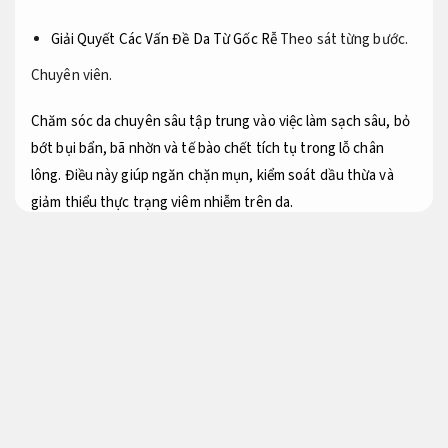
Giải Quyết Các Vấn Đề Da Từ Gốc Rễ
Theo sát từng bước.
Chuyên viên.
Chăm sóc da chuyên sâu tập trung vào việc làm sạch sâu, bỏ
bớt bụi bẩn, bã nhờn và tế bào chết tích tụ trong lỗ chân
lông. Điều này giúp ngăn chặn mụn, kiểm soát dầu thừa và
giảm thiểu thực trạng viêm nhiễm trên da.
Cải thiện Cấu Trúc Da
Tư vấn.
Quy trình chăm sóc da chuyên sâu sử dụng các mặt hàng có
khả năng tái tạo và làm săn chắc da, cải thiện cấu trúc và độ
đàn hồi, giúp da trở nên mịn màng và săn chắc hơn.
Bức tốc sức khỏe Cho Da