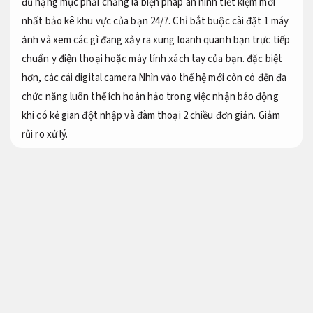
đủ hạng mục phải chăng là biện pháp an ninh tiết kiệm mới
nhất bảo kê khu vực của bạn 24/7. Chỉ bắt buộc cài đặt 1 máy
ảnh và xem các gì đang xảy ra xung loanh quanh bạn trực tiếp
chuẩn y điện thoại hoặc máy tính xách tay của bạn. đặc biệt
hơn, các cái digital camera Nhìn vào thế hệ mới còn có đến đa
chức năng luôn thể ích hoàn hảo trong việc nhận báo động
khi có kẻ gian đột nhập và đàm thoại 2 chiều đơn giản.
Giảm
rủi ro xử lý.
Dịch vụ hỗ trợ xử lý lắp đặt digital camera
quan sát
Giá hợp lý.
Giải pháp lắp đặt digital camera
Lộ trình.