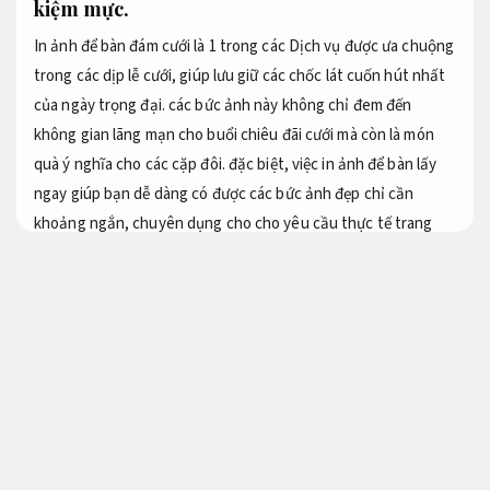
kiệm mực.
In ảnh để bàn đám cưới là 1 trong các Dịch vụ được ưa chuộng
trong các dịp lễ cưới, giúp lưu giữ các chốc lát cuốn hút nhất
của ngày trọng đại. các bức ảnh này không chỉ đem đến
không gian lãng mạn cho buổi chiêu đãi cưới mà còn là món
quà ý nghĩa cho các cặp đôi. đặc biệt, việc in ảnh để bàn lấy
ngay giúp bạn dễ dàng có được các bức ảnh đẹp chỉ cần
khoảng ngắn, chuyên dụng cho cho yêu cầu thực tế trang
hoàng và lưu giữ kỷ niệm.
Đáp ứng nhu cầu doanh nghiệp.
Chúng tôi cung cấp cách xử lý in ảnh chất lượng ổn định cao
có đa dạng kích thước và chất liệu khác nhau, trong khoảng
giấy bóng, giấy mờ cho đến ảnh gỗ. đội ngũ bề ngoài của
chúng tôi có thể tạo ra các cái ảnh độc đáo, hợp với có bắt
mắt và chủ đề của đám cưới. Bạn có thể chọn lọc trong