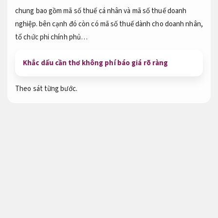
chung bao gồm mã số thuế cá nhân và mã số thuế doanh
nghiệp. bên cạnh đó còn có mã số thuế dành cho doanh nhân,
tổ chức phi chính phủ…
Khắc dấu cần thơ không phí báo giá rõ ràng
Theo sát từng bước.
Khắc dấu vuông làm con dấu mã số thuế
Dễ
mở rộng.
Làm con dấu mã số thuế
Khảo sát.
Khắc con dấu vuông mã số thuế đúng quy trình