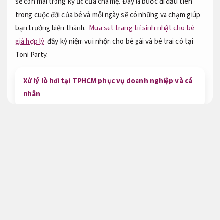
sẽ còn mãi trong ký ức của cha mẹ. Đây là bước đi đầu tiên
trong cuộc đời của bé và mỗi ngày sẽ có những va chạm giúp
bạn trưởng biến thành.
Mua set trang trí sinh nhật cho bé
giá hợp lý
đầy kỷ niệm vui nhộn cho bé gái và bé trai có tại
Toni Party.
Xử lý lò hơi tại TPHCM phục vụ doanh nghiệp và cá
nhân
Phù hợp nhu cầu thực tế.
Mua set bóng đồ trang trí sinh nhật cho bé
Mua set trang trí sinh nhật cho bé
Nhanh chóng.